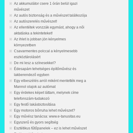
Az akkumulátor csere 1 órán belül igazi
művészet
Az autós biztonság és a művészet találkozója
Az autószerelés művészet!
Az ellentétek vonzzák egymást, ahogy a női
aktatáska a tekinteteket!
Az ihlet is jobban jön kényelmes
környezetben
Csavarmentes polccal a kényelmesebb
eszköztárolásért
De mi lesz a színesekkel?
Édesapám tehetséges építőművész és
lakberendező egyben
Egy elbeszélés arról miként mentették meg a
Mannol olajok az autómat
Egy érdekes képet láttam, melynek címe
telefonszám-tudakozó
Egy festő lakásbiztosítása
Egy motoros bőrruha lehet művészet?
Egy művész tanácsa: www.e-tanusitas.eu
Egyszerű és gyors segítség
Esztétikus fűtőpanelek – ez is lehet művészet