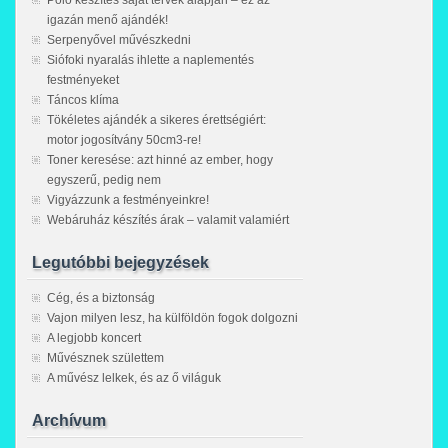
Póló készítés saját tervek alapján – ez az
igazán menő ajándék!
Serpenyővel művészkedni
Siófoki nyaralás ihlette a naplementés
festményeket
Táncos klíma
Tökéletes ajándék a sikeres érettségiért:
motor jogosítvány 50cm3-re!
Toner keresése: azt hinné az ember, hogy
egyszerű, pedig nem
Vigyázzunk a festményeinkre!
Webáruház készítés árak – valamit valamiért
Legutóbbi bejegyzések
Cég, és a biztonság
Vajon milyen lesz, ha külföldön fogok dolgozni
A legjobb koncert
Művésznek születtem
A művész lelkek, és az ő világuk
Archívum