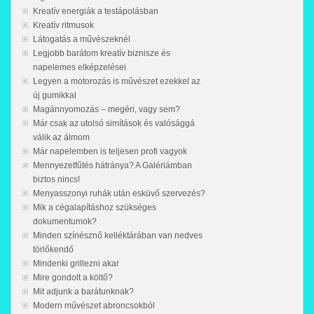
Kreatív energiák a testápolásban
Kreatív ritmusok
Látogatás a művészeknél
Legjobb barátom kreatív biznisze és
napelemes elképzelései
Legyen a motorozás is művészet ezekkel az
új gumikkal
Magánnyomozás – megéri, vagy sem?
Már csak az utolsó simítások és valósággá
válik az álmom
Már napelemben is teljesen profi vagyok
Mennyezetfűtés hátránya? A Galériámban
biztos nincs!
Menyasszonyi ruhák után esküvő szervezés?
Mik a cégalapításhoz szükséges
dokumentumok?
Minden színésznő kelléktárában van nedves
törlőkendő
Mindenki grillezni akar
Mire gondolt a költő?
Mit adjunk a barátunknak?
Modern művészet abroncsokból