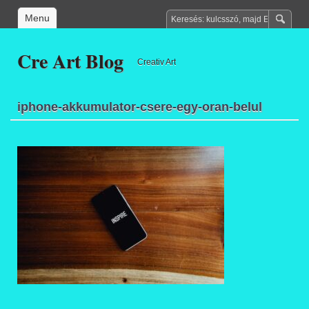
Menu
Cre Art Blog
Creativ Art
iphone-akkumulator-csere-egy-oran-belul