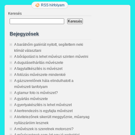
RSS hírfolyam
Keresés
Keresés
Bejegyzések
A barátnőm galériát nyitott, segítettem neki
klímát választani
A bőrápolást is lehet művészi szinten művelni
A duguláselhárítás művészete
A fagylaltkészítés is művészet
A fotózás művészete mindenkié
A gázszerelőnek hála elindulhatott a
művészeti tanfolyam
A glamur foto is művészet?
A gyártás művészete
A gyertyakészítés is lehet művészet
A kertrendezés is egyfajta művészet
A kivitelezőnek sikerült meggyőznie, műanyag
nyílászáróim lesznek
A művészek is szeretnek motorozni?