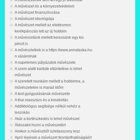
A művészeknek sem árt egy jó weboldal
A művészet és a környezetvédelem
A művészet finanszírozása
A művészet ideológiája
A művészet mellett az elektromos
kerékpározás lett az új hobbim
A művészetünk mellett keressünk egy kis
pénzt is
A művészlelkek is a https://www.annataska.hu-
n vásárolnak
A napelemes pályázatok művészete
A szem alatti karikák eltüntetése is lehet
művészet
A szeretett munkám mellett a hobbimra, a
művészetekre is marad időm
A test gyógyulásának művészete
A thai masszázs és a kreativitás
Addiktológus segítsége nélkül nehéz a
leszokás
Akár a kertészkedés is lehet művészet
Áldozatot hozni a művészetért
Amikor a művészből üzletasszony lesz
Apró lépések a művészet fenntarthatóságáért