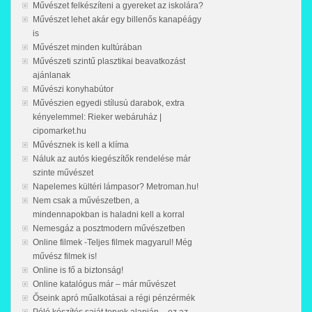
Művészet felkészíteni a gyereket az iskolára?
Művészet lehet akár egy billenős kanapéágy
is
Művészet minden kultúrában
Művészeti szintű plasztikai beavatkozást
ajánlanak
Művészi konyhabútor
Művészien egyedi stílusú darabok, extra
kényelemmel: Rieker webáruház |
cipomarket.hu
Művésznek is kell a klíma
Náluk az autós kiegészítők rendelése már
szinte művészet
Napelemes kültéri lámpasor? Metroman.hu!
Nem csak a művészetben, a
mindennapokban is haladni kell a korral
Nemesgáz a posztmodern művészetben
Online filmek -Teljes filmek magyarul! Még
művész filmek is!
Online is fő a biztonság!
Online katalógus már – már művészet
Őseink apró műalkotásai a régi pénzérmék