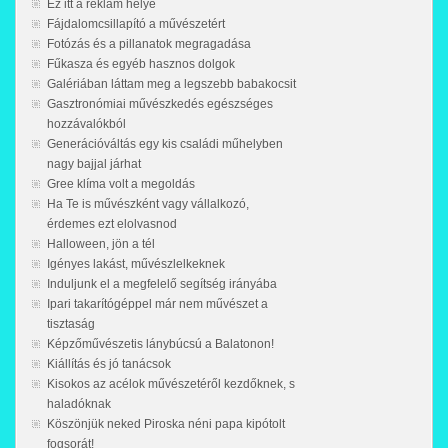
Ez itt a reklám helye
Fájdalomcsillapító a művészetért
Fotózás és a pillanatok megragadása
Fűkasza és egyéb hasznos dolgok
Galériában láttam meg a legszebb babakocsit
Gasztronómiai művészkedés egészséges
hozzávalókból
Generációváltás egy kis családi műhelyben
nagy bajjal járhat
Gree klíma volt a megoldás
Ha Te is művészként vagy vállalkozó,
érdemes ezt elolvasnod
Halloween, jön a tél
Igényes lakást, művészlelkeknek
Induljunk el a megfelelő segítség irányába
Ipari takarítógéppel már nem művészet a
tisztaság
Képzőművészetis lánybúcsú a Balatonon!
Kiállítás és jó tanácsok
Kisokos az acélok művészetéről kezdőknek, s
haladóknak
Köszönjük neked Piroska néni papa kipótolt
fogsorát!