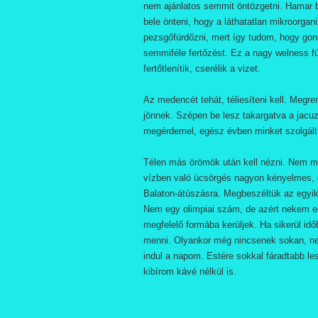
nem ajánlatos semmit öntözgetni. Hamar be
bele önteni, hogy a láthatatlan mikroorga
pezsgőfürdőzni, mert így tudom, hogy gon
semmiféle fertőzést. Ez a nagy welness fü
fertőtlenítik, cserélik a vizet.
Az medencét tehát, téliesíteni kell. Megr
jönnek. Szépen be lesz takargatva a jacuz
megérdemel, egész évben minket szolgált
Télen más örömök után kell nézni. Nem me
vízben való ücsörgés nagyon kényelmes, 
Balaton-átúszásra. Megbeszéltük az egyik
Nem egy olimpiai szám, de azért nekem edz
megfelelő formába kerüljek. Ha sikerül id
menni. Olyankor még nincsenek sokan, nem
indul a napom. Estére sokkal fáradtabb l
kibírom kávé nélkül is.