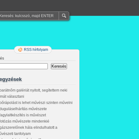
RSS hírfolyam
sés
Keresés
egyzések
barátnőm galériát nyitott, segítettem neki
ímát választani
bőrápolást is lehet művészi szinten művelni
duguláselhárítás művészete
fagylaltkészítés is művészet
fotózás művészete mindenkié
gázszerelőnek hála elindulhatott a
vészeti tanfolyam