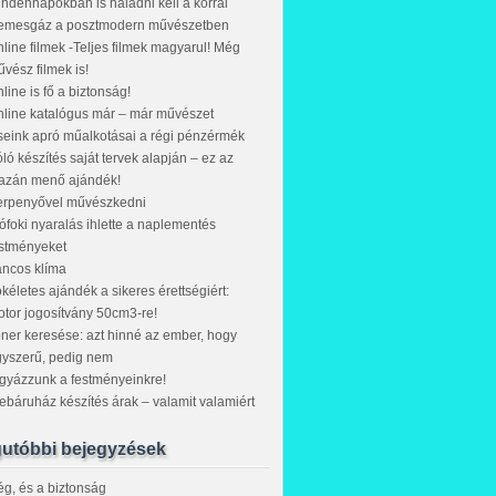
ndennapokban is haladni kell a korral
emesgáz a posztmodern művészetben
line filmek -Teljes filmek magyarul! Még
vész filmek is!
line is fő a biztonság!
line katalógus már – már művészet
eink apró műalkotásai a régi pénzérmék
ló készítés saját tervek alapján – ez az
gazán menő ajándék!
erpenyővel művészkedni
ófoki nyaralás ihlette a naplementés
stményeket
ncos klíma
kéletes ajándék a sikeres érettségiért:
tor jogosítvány 50cm3-re!
ner keresése: azt hinné az ember, hogy
yszerű, pedig nem
gyázzunk a festményeinkre!
báruház készítés árak – valamit valamiért
utóbbi bejegyzések
g, és a biztonság