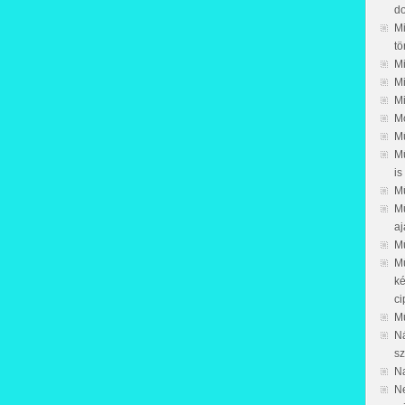
d
Mi
tö
Mi
Mi
Mi
M
Mű
Mű
is
M
Mű
aj
M
Mű
ké
ci
Mű
Ná
sz
Na
N