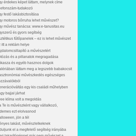
y érdekes képet láttam, melynek címe
lefonszám-tudakozó
y festő lakásbiztosítása
y motoros bőrruha lehet művészet?
y művész tanácsa: www.e-tanusitas.eu
yszerű és gyors segítség
ztétikus fűtőpanelek – ez is lehet művészet
 itt a reklám helye
jdalomcsillapító a művészetért
tózás és a pillanatok megragadása
űkasza és egyéb hasznos dolgok
lériában láttam meg a legszebb babakocsit
asztronómiai művészkedés egészséges
ozzávalókból
nerációváltás egy kis családi műhelyben
gy bajjal járhat
ee klíma volt a megoldás
 Te is művészként vagy vállalkozó,
demes ezt elolvasnod
lloween, jön a tél
ényes lakást, művészlelkeknek
duljunk el a megfelelő segítség irányába
ari takarítógéppel már nem művészet a