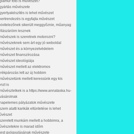
glamur foto is művészet?
gyártás művészete
gyertyakészítés is lehet művészet
kertrendezés is egyfajta művészet
kivitelezőnek sikerült meggyőznie, műanyag
ílászáróim lesznek
művészek is szeretnek motorozni?
művészeknek sem árt egy jó weboldal
művészet és a környezetvédelem
művészet finanszírozása
művészet ideológiája
művészet mellett az elektromos
rékpározás lett az új hobbim
művészetünk mellett keressünk egy kis
nzt is
művészlelkek is a https://www.annataska.hu-
vásárolnak
 napelemes pályázatok művészete
szem alatti karikák eltüntetése is lehet
űvészet
szeretett munkám mellett a hobbimra, a
vészetekre is marad időm
test gyógyulásának művészete