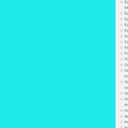
Eg
te
Eg
Eg
Eg
Eg
Es
Ez
Fá
Fo
F
Ga
G
h
Ge
na
Gr
Ha
ér
Ha
Ig
In
Ip