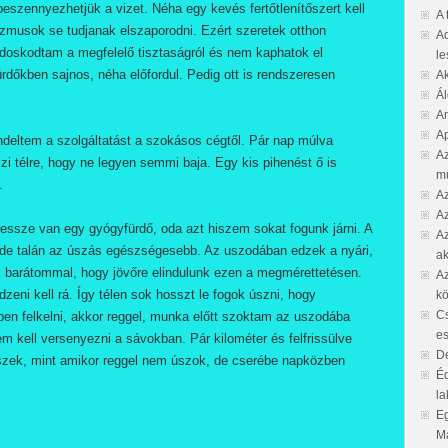
szennyezhetjük a vizet. Néha egy kevés fertőtlenítőszert kell
A 
nizmusok se tudjanak elszaporodni. Ezért szeretek otthon
Ad
doskodtam a megfelelő tisztaságról és nem kaphatok el
le
rdőkben sajnos, néha előfordul. Pedig ott is rendszeresen
Ak
Ál
Am
Ap
endeltem a szolgáltatást a szokásos cégtől. Pár nap múlva
Az
zi télre, hogy ne legyen semmi baja. Egy kis pihenést ő is
m
.
Az
Az
ssze van egy gyógyfürdő, oda azt hiszem sokat fogunk járni. A
Az
de talán az úszás egészségesebb. Az uszodában edzek a nyári,
ak
 barátommal, hogy jövőre elindulunk ezen a megmérettetésen.
Az
eni kell rá. Így télen sok hosszt le fogok úszni, hogy
k
C
őben felkelni, akkor reggel, munka előtt szoktam az uszodába
es
 kell versenyezni a sávokban. Pár kilométer és felfrissülve
De
eszek, mint amikor reggel nem úszok, de cserébe napközben
É
l
Eg
Ma