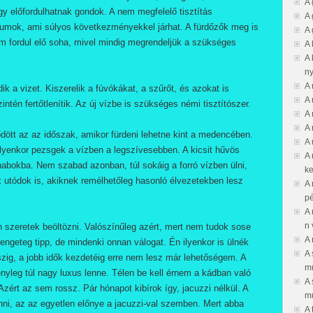
A 
y előfordulhatnak gondok. A nem megfelelő tisztítás
A 
iumok, ami súlyos következményekkel járhat. A fürdőzők meg is
A 
 fordul elő soha, mivel mindig megrendeljük a szükséges
A 
A 
ny
A 
ik a vizet. Kiszerelik a fúvókákat, a szűrőt, és azokat is
A 
ntén fertőtlenítik. Az új vízbe is szükséges némi tisztítószer.
A 
A 
dött az az időszak, amikor fürdeni lehetne kint a medencében.
A 
ilyenkor pezsgek a vízben a legszívesebben. A kicsit hűvös
A 
ó habokba. Nem szabad azonban, túl sokáig a forró vízben ülni,
ke
ek utódok is, akiknek remélhetőleg hasonló élvezetekben lesz
A 
pé
A 
n 
 szeretek beöltözni. Valószínűleg azért, mert nem tudok sose
A
 rengeteg tipp, de mindenki onnan válogat. Én ilyenkor is ülnék
A 
szig, a jobb idők kezdetéig erre nem lesz már lehetőségem. A
m
ényleg túl nagy luxus lenne. Télen be kell érnem a kádban való
A 
. Azért az sem rossz. Pár hónapot kibírok így, jacuzzi nélkül. A
mű
enni, az az egyetlen előnye a jacuzzi-val szemben. Mert abba
A 