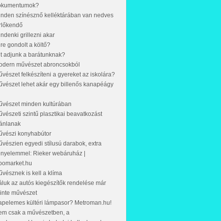
okumentumok?
nden színésznő kelléktárában van nedves
rlőkendő
ndenki grillezni akar
re gondolt a költő?
t adjunk a barátunknak?
odern művészet abroncsokból
vészet felkészíteni a gyereket az iskolára?
vészet lehet akár egy billenős kanapéágy
űvészet minden kultúrában
vészeti szintű plasztikai beavatkozást
ánlanak
űvészi konyhabútor
vészien egyedi stílusú darabok, extra
nyelemmel: Rieker webáruház |
pomarket.hu
vésznek is kell a klíma
luk az autós kiegészítők rendelése már
inte művészet
pelemes kültéri lámpasor? Metroman.hu!
em csak a művészetben, a