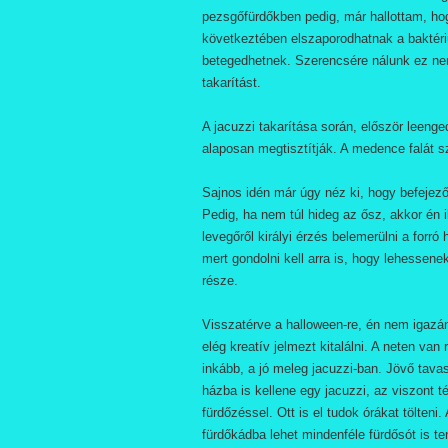
pezsgőfürdőkben pedig, már hallottam, hog
következtében elszaporodhatnak a baktér
betegedhetnek. Szerencsére nálunk ez nem
takarítást.
A jacuzzi takarítása során, először leenged
alaposan megtisztítják. A medence falát szi
Sajnos idén már úgy néz ki, hogy befejező
Pedig, ha nem túl hideg az ősz, akkor én 
levegőről királyi érzés belemerülni a forr
mert gondolni kell arra is, hogy lehessen
része.
Visszatérve a halloween-re, én nem igazán
elég kreatív jelmezt kitalálni. A neten van
inkább, a jó meleg jacuzzi-ban. Jövő tava
házba is kellene egy jacuzzi, az viszont t
fürdőzéssel. Ott is el tudok órákat tölteni
fürdőkádba lehet mindenféle fürdősót is t