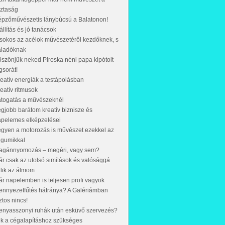
sztaság
pzőművészetis lánybúcsú a Balatonon!
állítás és jó tanácsok
sokos az acélok művészetéről kezdőknek, s
aladóknak
szönjük neked Piroska néni papa kipótolt
gsorát!
eatív energiák a testápolásban
eatív ritmusok
átogatás a művészeknél
gjobb barátom kreatív biznisze és
apelemes elképzelései
gyen a motorozás is művészet ezekkel az
 gumikkal
agánnyomozás – megéri, vagy sem?
r csak az utolsó simítások és valósággá
lik az álmom
r napelemben is teljesen profi vagyok
nnyezetfűtés hátránya? A Galériámban
ztos nincs!
nyasszonyi ruhák után esküvő szervezés?
k a cégalapításhoz szükséges