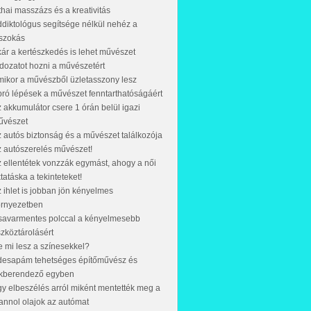
thai masszázs és a kreativitás
diktológus segítsége nélkül nehéz a
szokás
ár a kertészkedés is lehet művészet
dozatot hozni a művészetért
ikor a művészből üzletasszony lesz
ró lépések a művészet fenntarthatóságáért
 akkumulátor csere 1 órán belül igazi
űvészet
 autós biztonság és a művészet találkozója
 autószerelés művészet!
 ellentétek vonzzák egymást, ahogy a női
tatáska a tekinteteket!
 ihlet is jobban jön kényelmes
örnyezetben
savarmentes polccal a kényelmesebb
zköztárolásért
 mi lesz a színesekkel?
desapám tehetséges építőművész és
akberendező egyben
y elbeszélés arról miként mentették meg a
nnol olajok az autómat