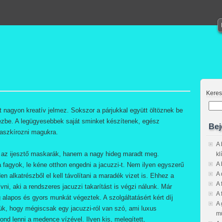
Kere
t nagyon kreatív jelmez. Sokszor a párjukkal együtt öltöznek be
zbe. A legügyesebbek saját sminket készítenek, egész
Bej
aszkírozni magukra.
A 
m az ijesztő maskarák, hanem a nagy hideg maradt meg.
kl
A 
a fagyok, le kéne otthon engedni a jacuzzi-t. Nem ilyen egyszerű
A 
den alkatrészből el kell távolítani a maradék vizet is. Ehhez a
A 
ni, aki a rendszeres jacuzzi takarítást is végzi nálunk. Már
A 
alapos és gyors munkát végeztek. A szolgáltatásért kért díj
A 
ük, hogy mégiscsak egy jacuzzi-ról van szó, ami luxus
mű
d lenni a medence vízével. Ilyen kis, melegített,