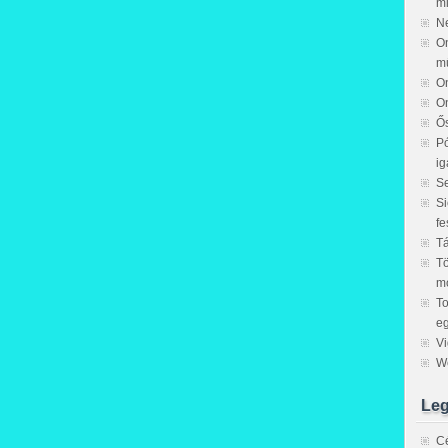
mi
N
On
mű
On
On
Ős
Pó
i
S
Si
fe
Tá
Tö
mo
To
eg
Vi
We
Leg
Cé