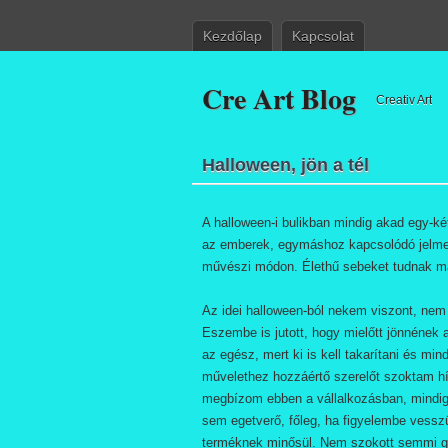
Kezdőlap
Kapcsolat
Cre Art Blog
Creativ Art
Halloween, jön a tél
A halloween-i bulikban mindig akad egy-ké
az emberek, egymáshoz kapcsolódó jelme
művészi módon. Élethű sebeket tudnak m
Az idei halloween-ból nekem viszont, ne
Eszembe is jutott, hogy mielőtt jönnének 
az egész, mert ki is kell takarítani és min
művelethez hozzáértő szerelőt szoktam hív
megbízom ebben a vállalkozásban, mindig 
sem egetverő, főleg, ha figyelembe vessz
terméknek minősül. Nem szokott semmi gon