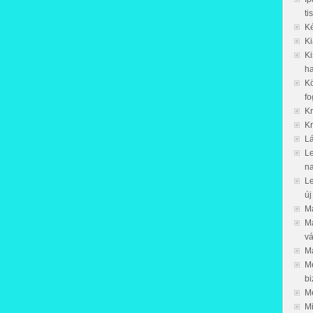
ti
Ké
Ki
Ki
h
Kö
fo
Kr
Kr
L
Le
n
Le
új
M
Má
vá
Má
Me
bi
Me
Mi